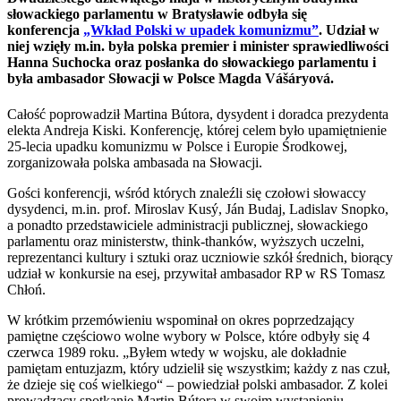
słowackiego parlamentu w Bratysławie odbyła się
konferencja
„Wkład Polski w upadek komunizmu”
. Udział w
niej wzięły m.in. była polska premier i minister sprawiedliwości
Hanna Suchocka oraz posłanka do słowackiego parlamentu i
była ambasador Słowacji w Polsce Magda Vášáryová.
Całość poprowadził Martina Bútora, dysydent i doradca prezydenta
elekta Andreja Kiski. Konferencję, której celem było upamiętnienie
25-lecia upadku komunizmu w Polsce i Europie Środkowej,
zorganizowała polska ambasada na Słowacji.
Gości konferencji, wśród których znaleźli się czołowi słowaccy
dysydenci, m.in. prof. Miroslav Kusý, Ján Budaj, Ladislav Snopko,
a ponadto przedstawiciele administracji publicznej, słowackiego
parlamentu oraz ministerstw, think-thanków, wyższych uczelni,
reprezentanci kultury i sztuki oraz uczniowie szkół średnich, biorący
udział w konkursie na esej, przywitał ambasador RP w RS Tomasz
Chłoń.
W krótkim przemówieniu wspominał on okres poprzedzający
pamiętne częściowo wolne wybory w Polsce, które odbyły się 4
czerwca 1989 roku. „Byłem wtedy w wojsku, ale dokładnie
pamiętam entuzjazm, który udzielił się wszystkim; każdy z nas czuł,
że dzieje się coś wielkiego“ – powiedział polski ambasador. Z kolei
prowadzący spotkanie Martin Bútora w swoim wystąpieniu