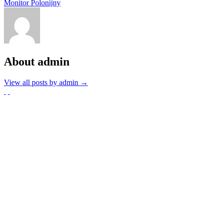
Monitor Polonijny
About admin
View all posts by admin
→
Partnerzy
Publikacje wyrażają jedynie poglądy autorów i nie mogą być
utożsamiane z oficjalnym stanowiskiem Senatu RP ani Fundacji
„Pomoc Polakom na Wschodzie” im. Jana Olszewskiego.