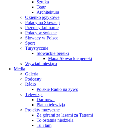
Sztuka
Teatr
Architektura
Okienko językowe
Polacy na Słowacji
Przepisy kulinarne
Polacy w świecie
Słowacy w Polsce
Sport
Turystycznie
Słowackie perełki
Mapa-Słowackie perełki
Wywiad miesiąca
Media
Galeria
Podcasty
Rádio
Polskie Radio na żywo
Telewizja
Darmowa
Płatna telewizja
Projekty muzyczne
Za górami za lasami za Tatrami
To ostatnia niedziela
Tu i tam