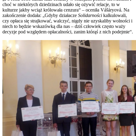
choć w niektórych dziedzinach udało się ożywić relacje, to w
kulturze jakby wciąż królowała cenzura“ – oceniła Vášáryová. Na
zakończenie dodała: „Gdyby działacze
Solidarności
kalkulowali,
czy opłaca się strajkować, walczyć, nigdy nie uzyskaliby wolności i
niech to będzie wskazówką dla nas – dziś człowiek często waży
decyzje pod względem opłacalności, zanim którąś z nich podejmie“.