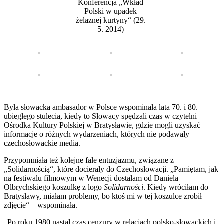
Konferencja „Wkład
Polski w upadek
żelaznej kurtyny“ (29.
5. 2014)
Była słowacka ambasador w Polsce wspominała lata 70. i 80.
ubiegłego stulecia, kiedy to Słowacy spędzali czas w czytelni
Ośrodka Kultury Polskiej w Bratysławie, gdzie mogli uzyskać
informacje o różnych wydarzeniach, których nie podawały
czechosłowackie media.
Przypomniała też kolejne fale entuzjazmu, związane z
„Solidarnością“, które docierały do Czechosłowacji. „Pamiętam, jak
na festiwalu filmowym w Wenecji dostałam od Daniela
Olbrychskiego koszulkę z logo
Solidarności
. Kiedy wróciłam do
Bratysławy, miałam problemy, bo ktoś mi w tej koszulce zrobił
zdjęcie“ – wspominała.
„Po roku 1980 nastał czas cenzury w relacjach polsko-słowackich i