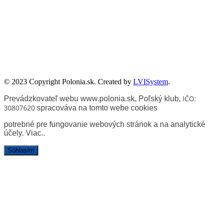
Zadanie współfinansowane ze środków Kancelarii Senatu w ramach
sprawowania opieki Senatu Rzeczypospolitej Polskiej nad Polonią i
Polakami za granicą w 2025 roku.
© 2023 Copyright Polonia.sk. Created by
LVISystem
.
IČO:
Prevádzkovateľ webu www.polonia.sk, Poľský klub
,
30807620
spracováva na tomto webe cookies
potrebné pre fungovanie webových stránok a na analytické
účely.
Viac.
.
Súhlasím