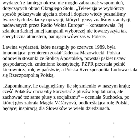
wydarzeń z tamtego okresu nie mogło zabraknąć wspomnień,
dotyczących obrad Okrągłego Stołu. „Telewizja w wybiórczy
sposób pokazywała ujęcia z obrad i dopiero wtedy poznaliśmy
twarze tych działaczy opozycji, których głosy znaliśmy z audycji,
nadawanych przez Radio Wolna Europa“ – konstatowała. Jej
zdaniem żadnej innej kampanii wyborczej nie towarzyszyła tak
specyficzna atmosfera, panująca wówczas w Polsce.
Lawina wydarzeń, które nastąpiły po czerwcu 1989, była
imponująca: premierem został Tadeusz Mazowiecki, Polska
odnowiła stosunki ze Stolicą Apostolską, powstał pakiet ustaw
gospodarczych, zmieniono konstytucję, PZPR przestała pełnić
kierowniczą rolę w państwie, a Polska Rzeczpospolita Ludowa stała
się Rzeczpospolitą Polską.
„Zapominamy, ile osiągnęliśmy, ile się zmieniło w naszym kraju;
cześć Polaków chciałaby korzystać z plusów kapitalizmu, ale
zachować też same plusy z socjalizmu“ – oceniała Suchocka, po
której głos zabrała Magda Vášáryová, podkreślająca rolę Polski,
będącej inspiracją dla Słowaków w wielu dziedzinach.