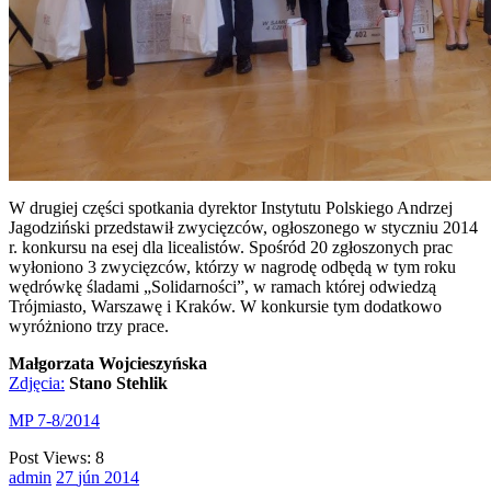
W drugiej części spotkania dyrektor Instytutu Polskiego Andrzej
Jagodziński przedstawił zwycięzców, ogłoszonego w styczniu 2014
r. konkursu na esej dla licealistów. Spośród 20 zgłoszonych prac
wyłoniono 3 zwycięzców, którzy w nagrodę odbędą w tym roku
wędrówkę śladami „Solidarności”, w ramach której odwiedzą
Trójmiasto, Warszawę i Kraków. W konkursie tym dodatkowo
wyróżniono trzy prace.
Małgorzata Wojcieszyńska
Zdjęcia:
Stano Stehlik
MP 7-8/2014
Post Views:
8
admin
27
jún
2014