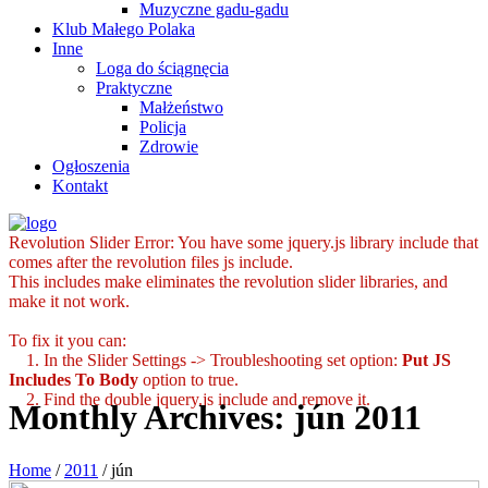
Muzyczne gadu-gadu
Klub Małego Polaka
Inne
Loga do ściągnęcia
Praktyczne
Małżeństwo
Policja
Zdrowie
Ogłoszenia
Kontakt
Revolution Slider Error: You have some jquery.js library include that
comes after the revolution files js include.
This includes make eliminates the revolution slider libraries, and
make it not work.
To fix it you can:
1. In the Slider Settings -> Troubleshooting set option:
Put JS
Includes To Body
option to true.
2. Find the double jquery.js include and remove it.
Monthly Archives:
jún 2011
Home
/
2011
/
jún