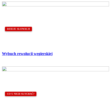
DZIEJE SŁOWACJI
Wybuch rewolucji węgierskiej
CO U NICH SŁYCHAĆ?