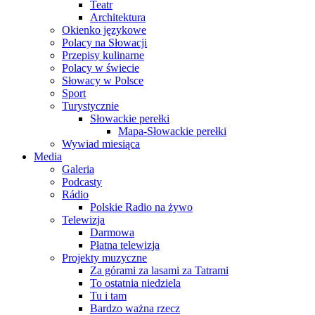
Teatr
Architektura
Okienko językowe
Polacy na Słowacji
Przepisy kulinarne
Polacy w świecie
Słowacy w Polsce
Sport
Turystycznie
Słowackie perełki
Mapa-Słowackie perełki
Wywiad miesiąca
Media
Galeria
Podcasty
Rádio
Polskie Radio na żywo
Telewizja
Darmowa
Płatna telewizja
Projekty muzyczne
Za górami za lasami za Tatrami
To ostatnia niedziela
Tu i tam
Bardzo ważna rzecz