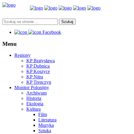
Facebook
Menu
Regiony
KP Bratysława
KP Dubnica
KP Koszyce
KP Nitra
KP Trenczyn
Monitor Polonijny
Archiwum
Historia
Ekologia
Kultura
Film
Literatura
Muzyka
Sztuka