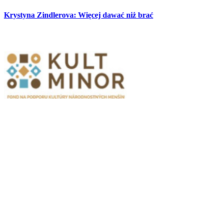
Krystyna Zindlerova: Więcej dawać niż brać
Partnerzy
Publikacje wyrażają jedynie poglądy autorów i nie mogą być
utożsamiane z oficjalnym stanowiskiem Senatu RP ani Fundacji
„Pomoc Polakom na Wschodzie” im. Jana Olszewskiego.