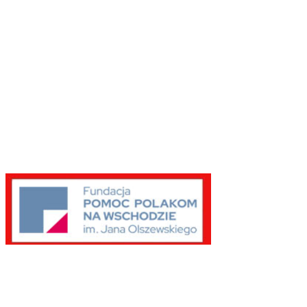
Partnerzy
Publikacje wyrażają jedynie poglądy autorów i nie mogą być
utożsamiane z oficjalnym stanowiskiem Senatu RP ani
Fundacji „Pomoc Polakom na Wschodzie” im. Jana
Olszewskiego.