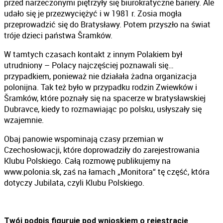
przed narzeczonymi piętrzyły się biurokratyczne bariery. Ale
udało się je przezwyciężyć i w 1981 r. Zosia mogła
przeprowadzić się do Bratysławy. Potem przyszło na świat
tróje dzieci państwa Šramków.
W tamtych czasach kontakt z innym Polakiem był
utrudniony – Polacy najczęściej poznawali się…
przypadkiem, ponieważ nie działała żadna organizacja
polonijna. Tak też było w przypadku rodzin Zwiewków i
Šramków, które poznały się na spacerze w bratysławskiej
Dubravce, kiedy to rozmawiając po polsku, usłyszały się
wzajemnie.
Obaj panowie wspominają czasy przemian w
Czechosłowacji, które doprowadziły do zarejestrowania
Klubu Polskiego. Całą rozmowę publikujemy na
www.polonia.sk, zaś na łamach „Monitora“ tę część, która
dotyczy Jubilata, czyli Klubu Polskiego.
Twój podpis figuruje pod wnioskiem o rejestrację