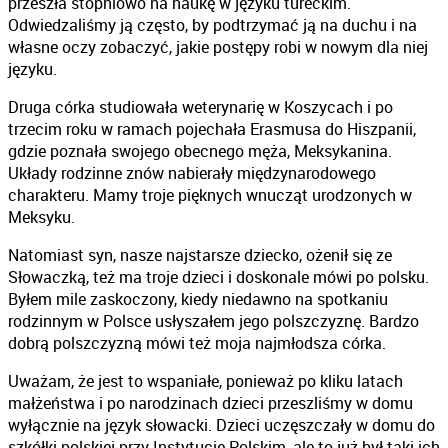
przeszła stopniowo na naukę w języku tureckim.
Odwiedzaliśmy ją często, by podtrzymać ją na duchu i na
własne oczy zobaczyć, jakie postępy robi w nowym dla niej
języku.
Druga córka studiowała weterynarię w Koszycach i po
trzecim roku w ramach pojechała Erasmusa do Hiszpanii,
gdzie poznała swojego obecnego męża, Meksykanina.
Układy rodzinne znów nabierały międzynarodowego
charakteru. Mamy troje pięknych wnucząt urodzonych w
Meksyku.
Natomiast syn, nasze najstarsze dziecko, ożenił się ze
Słowaczką, też ma troje dzieci i doskonale mówi po polsku.
Byłem mile zaskoczony, kiedy niedawno na spotkaniu
rodzinnym w Polsce usłyszałem jego polszczyznę. Bardzo
dobrą polszczyzną mówi też moja najmłodsza córka.
Uważam, że jest to wspaniałe, ponieważ po kliku latach
małżeństwa i po narodzinach dzieci przeszliśmy w domu
wyłącznie na język słowacki. Dzieci uczęszczały w domu do
szkółki polskiej przy Instytucie Polskim, ale to już był taki ich