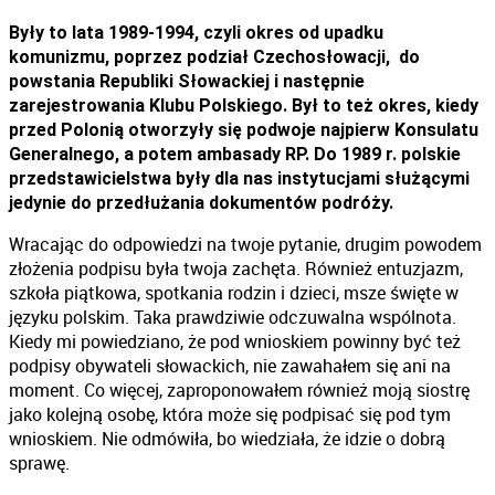
Były to lata 1989-1994, czyli okres od upadku
komunizmu, poprzez podział Czechosłowacji, do
powstania Republiki Słowackiej i następnie
zarejestrowania Klubu Polskiego. Był to też okres, kiedy
przed Polonią otworzyły się podwoje najpierw Konsulatu
Generalnego, a potem ambasady RP. Do 1989 r. polskie
przedstawicielstwa były dla nas instytucjami służącymi
jedynie do przedłużania dokumentów podróży.
Wracając do odpowiedzi na twoje pytanie, drugim powodem
złożenia podpisu była twoja zachęta. Również entuzjazm,
szkoła piątkowa, spotkania rodzin i dzieci, msze święte w
języku polskim. Taka prawdziwie odczuwalna wspólnota.
Kiedy mi powiedziano, że pod wnioskiem powinny być też
podpisy obywateli słowackich, nie zawahałem się ani na
moment. Co więcej, zaproponowałem również moją siostrę
jako kolejną osobę, która może się podpisać się pod tym
wnioskiem. Nie odmówiła, bo wiedziała, że idzie o dobrą
sprawę.