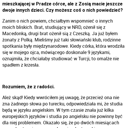
mieszkającej w Pradze córce, ale z Zosią macie jeszcze
dwoje innych dzieci. Czy możesz coś o nich powiedzieć?
Zanim o nich powiem, chciałbym wspomnieć o innych
moich bliskich. Brat, studiujący w NRD, ożenił się z
Macedonką, drugi brat ożenił sią z Czeszką. Ja już byłem
żonaty z Polką. Mieliśmy już taki słowiański klub, rodzinne
spotkania były międzynarodowe. Kiedy córka, która wrodziła
się w mojego ojca, mówiącego doskonale 9 językami,
oznajmiła, że chciałaby studiować w Turcji, to omalże nie
spadłem z krzesła.
Rozumiem, że z radości.
Ależ skąd! Kiedy wwróciłem jej uwagę, że przecież ona nie
zna żadnego słowa po turecku, odpowiedziała mi, że studia
będą w języku angielskim. W tym czasie znała już kilka
europejskich języków i studia po angielsku nie powinny być
dla niej problemem. Okazało się, że po dwóch miesiącach