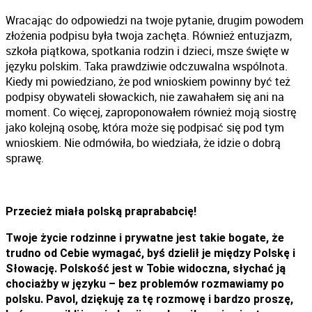
Wracając do odpowiedzi na twoje pytanie, drugim powodem
złożenia podpisu była twoja zachęta. Również entuzjazm,
szkoła piątkowa, spotkania rodzin i dzieci, msze święte w
języku polskim. Taka prawdziwie odczuwalna wspólnota.
Kiedy mi powiedziano, że pod wnioskiem powinny być też
podpisy obywateli słowackich, nie zawahałem się ani na
moment. Co więcej, zaproponowałem również moją siostrę
jako kolejną osobę, która może się podpisać się pod tym
wnioskiem. Nie odmówiła, bo wiedziała, że idzie o dobrą
sprawę.
Przecież miała polską praprababcię!
Twoje życie rodzinne i prywatne jest takie bogate, że
trudno od Cebie wymagać, byś dzielił je między Polskę i
Słowację. Polskość jest w Tobie widoczna, słychać ją
chociażby w języku – bez problemów rozmawiamy po
polsku. Pavol, dziękuję za tę rozmowę i bardzo proszę,