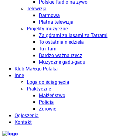
Polskie Radio na żywo
Telewizja
Darmowa
Płatna telewizja
Projekty muzyczne
Za górami za lasami za Tatrami
To ostatnia niedziela
Tu i tam
Bardzo ważna rzecz
Muzyczne gadu-gadu
Klub Małego Polaka
Inne
Loga do ściągnęcia
Praktyczne
Małżeństwo
Policja
Zdrowie
Ogłoszenia
Kontakt