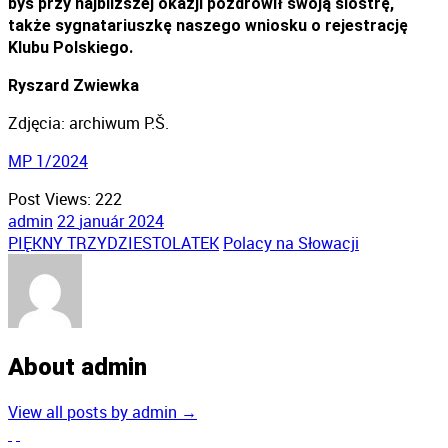
byś przy najbliższej okazji pozdrowił swoją siostrę,
także sygnatariuszkę naszego wniosku o rejestrację
Klubu Polskiego.
Ryszard Zwiewka
Zdjęcia: archiwum P.Š.
MP 1/2024
Post Views:
222
admin
22
január
2024
PIĘKNY TRZYDZIESTOLATEK
Polacy na Słowacji
About admin
View all posts by admin
→