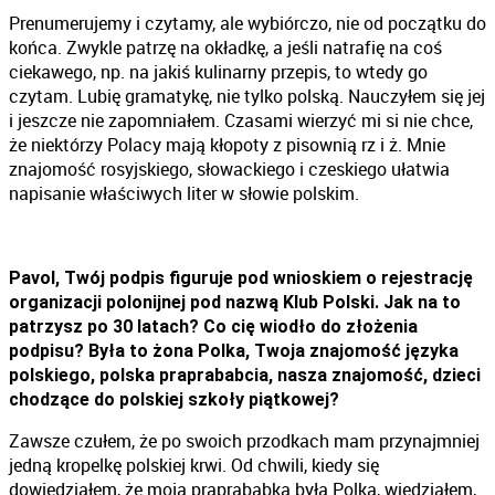
Prenumerujemy i czytamy, ale wybiórczo, nie od początku do
końca. Zwykle patrzę na okładkę, a jeśli natrafię na coś
ciekawego, np. na jakiś kulinarny przepis, to wtedy go
czytam. Lubię gramatykę, nie tylko polską. Nauczyłem się jej
i jeszcze nie zapomniałem. Czasami wierzyć mi si nie chce,
że niektórzy Polacy mają kłopoty z pisownią rz i ż. Mnie
znajomość rosyjskiego, słowackiego i czeskiego ułatwia
napisanie właściwych liter w słowie polskim.
Pavol, Twój podpis figuruje pod wnioskiem o rejestrację
organizacji polonijnej pod nazwą Klub Polski. Jak na to
patrzysz po 30 latach? Co cię wiodło do złożenia
podpisu? Była to żona Polka, Twoja znajomość języka
polskiego, polska praprababcia, nasza znajomość, dzieci
chodzące do polskiej szkoły piątkowej?
Zawsze czułem, że po swoich przodkach mam przynajmniej
jedną kropelkę polskiej krwi. Od chwili, kiedy się
dowiedziałem, że moja praprababka była Polką, wiedziałem,