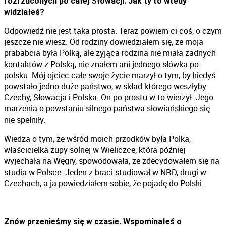
rozrzuconych po całej Słowacji. Jak ty to wtedy
widziałeś?
Odpowiedź nie jest taka prosta. Teraz powiem ci coś, o czym
jeszcze nie wiesz. Od rodziny dowiedziałem się, że moja
prababcia była Polką, ale żyjąca rodzina nie miała żadnych
kontaktów z Polską, nie znałem ani jednego słówka po
polsku. Mój ojciec całe swoje życie marzył o tym, by kiedyś
powstało jedno duże państwo, w skład którego weszłyby
Czechy, Słowacja i Polska. On po prostu w to wierzył. Jego
marzenia o powstaniu silnego państwa słowiańskiego się
nie spełniły.
Wiedza o tym, że wśród moich przodków była Polka,
właścicielka żupy solnej w Wieliczce, która później
wyjechała na Węgry, spowodowała, że zdecydowałem się na
studia w Polsce. Jeden z braci studiował w NRD, drugi w
Czechach, a ja powiedziałem sobie, że pojadę do Polski.
Znów przenieśmy się w czasie. Wspominałeś o