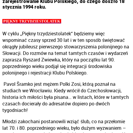
zarejestrowanie Klubu Polskiego, do czego doszło 18
stycznia 1994 roku.
PIĘKNY TRZYDZIESTOLATEK
W cyklu „Piękny trzydziestolatek“ będziemy więc
wspominać czasy sprzed 30 lat i w ten sposób świętować
okrągły jubileusz pierwszego stowarzyszenia polonijnego na
Słowacji. Do rozmów na temat tamtych czasów i wydarzeń
zaprasza Ryszard Zwiewka, który na początku lat 90.
poprzedniego wieku podjął się integracji środowiska
polonijnego i rejestracji Klubu Polskiego.
Pavol Šramko jest mężem Polki Zosi, którą poznał na
studiach we Wrocławiu. Kiedy wrócił do Czechosłowacji,
historia ich miłości była pisana… w listach, które w tamtych
czasach docierały do adresatów dopiero po dwóch
tygodniach!
Młodzi zakochani postanowili wziąć ślub, co na przełomie
lat 70. i 80. poprzedniego wieku, było dużym wyzwaniem –