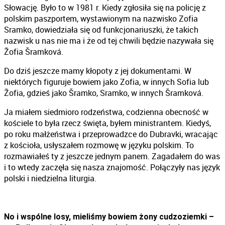
Słowację. Było to w 1981 r. Kiedy zgłosiła się na policję z
polskim paszportem, wystawionym na nazwisko Zofia
Sramko, dowiedziała się od funkcjonariuszki, że takich
nazwisk u nas nie ma i że od tej chwili będzie nazywała się
Žofia Šramková.
Do dziś jeszcze mamy kłopoty z jej dokumentami. W
niektórych figuruje bowiem jako Zofia, w innych Sofia lub
Žofia, gdzieś jako Šramko, Sramko, w innych Šramková.
Ja miałem siedmioro rodzeństwa, codzienna obecność w
kościele to była rzecz święta, byłem ministrantem. Kiedyś,
po roku małżeństwa i przeprowadzce do Dubravki, wracając
z kościoła, usłyszałem rozmowę w języku polskim. To
rozmawiałeś ty z jeszcze jednym panem. Zagadałem do was
i to wtedy zaczęła się nasza znajomość. Połączyły nas język
polski i niedzielna liturgia.
No i wspólne losy, mieliśmy bowiem żony cudzoziemki –