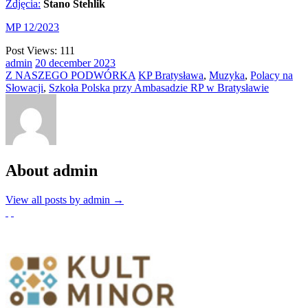
Zdjęcia:
Stano Stehlik
MP 12/2023
Post Views:
111
admin
20
december
2023
Z NASZEGO PODWÓRKA
KP Bratysława
,
Muzyka
,
Polacy na
Słowacji
,
Szkoła Polska przy Ambasadzie RP w Bratysławie
About admin
View all posts by admin
→
Partnerzy