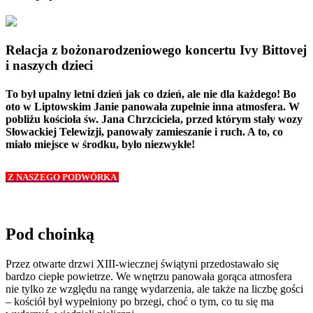
Relacja z bożonarodzeniowego koncertu Ivy Bittovej
i naszych dzieci
To był upalny letni dzień jak co dzień, ale nie dla każdego! Bo
oto w Liptowskim Janie panowała zupełnie inna atmosfera. W
pobliżu kościoła św. Jana Chrzciciela, przed którym stały wozy
Słowackiej Telewizji, panowały zamieszanie i ruch. A to, co
miało miejsce w środku, było niezwykłe!
Z NASZEGO PODWÓRKA
Pod choinką
Przez otwarte drzwi XIII-wiecznej świątyni przedostawało się
bardzo ciepłe powietrze. We wnętrzu panowała gorąca atmosfera
nie tylko ze względu na rangę wydarzenia, ale także na liczbę gości
– kościół był wypełniony po brzegi, choć o tym, co tu się ma