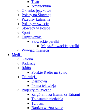
Teatr
Architektura
Okienko językowe
Polacy na Słowacji
Przepisy kulinarne
Polacy w świecie
Słowacy w Polsce
Sport
Turystycznie
Słowackie perełki
Mapa-Słowackie perełki
Wywiad miesiąca
Media
Galeria
Podcasty
Rádio
Polskie Radio na żywo
Telewizja
Darmowa
Płatna telewizja
Projekty muzyczne
Za górami za lasami za Tatrami
To ostatnia niedziela
Tu i tam
Bardzo ważna rzecz