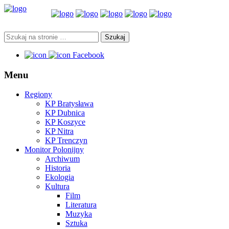
Facebook
Menu
Regiony
KP Bratysława
KP Dubnica
KP Koszyce
KP Nitra
KP Trenczyn
Monitor Polonijny
Archiwum
Historia
Ekologia
Kultura
Film
Literatura
Muzyka
Sztuka