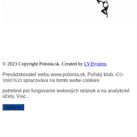
Zadanie współfinansowane ze środków Kancelarii Senatu w ramach
sprawowania opieki Senatu Rzeczypospolitej Polskiej nad Polonią i
Polakami za granicą w 2025 roku.
© 2023 Copyright Polonia.sk. Created by
LVISystem
.
IČO:
Prevádzkovateľ webu www.polonia.sk, Poľský klub
,
30807620
spracováva na tomto webe cookies
potrebné pre fungovanie webových stránok a na analytické
účely.
Viac.
.
Súhlasím