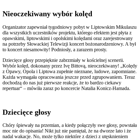
Nieoczekiwany wybór kolęd
Organizator zapewniał tygodniowy pobyt w Liptowskim Mikulaszu
dla wszystkich uczestników projektu, którego efektem jest płyta z
opawskimi, liptowskimi i opolskimi kolędami oraz zarejestrowany
na potrzeby Słowackiej Telewizji koncert bożonarodzeniowy. A był
to koncert niesamowity! Podniosły, a zarazem prosty.
Dziecięce głosy przepięknie zabrzmiały w kościelnej scenerii.
Wybór kolęd, dokonany przez Ivę Bittovą, nieoczekiwany! „Kolędy
z Opawy, Opola i Liptowa zupełnie nieznane, ludowe, zapomniane.
Każda wymagała opracowania jeszcze przed zgrupowaniem. Teraz
dochodzą do nas już pierwsze reakcje, że to bardzo ciekawy
repertuar“ – mówiła zaraz po koncercie Natalia Konicz-Hamada.
Dziecięce głosy
Chóry śpiewały na przemian, a kiedy połączyły swe głosy, powstała
moc nie do opisania! Nikt już nie pamiętał, że na dworze lato i że
nadal wakacje. No, może tylko niektóre z dzieci z utęsknieniem