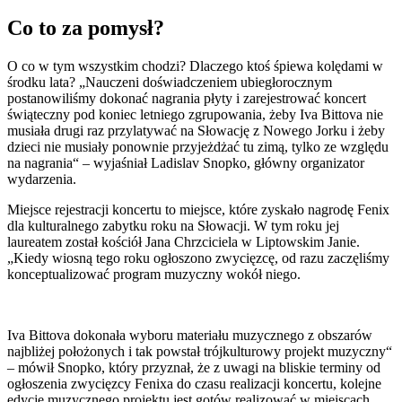
Co to za pomysł?
O co w tym wszystkim chodzi? Dlaczego ktoś śpiewa kolędami w
środku lata? „Nauczeni doświadczeniem ubiegłorocznym
postanowiliśmy dokonać nagrania płyty i zarejestrować koncert
świąteczny pod koniec letniego zgrupowania, żeby Iva Bittova nie
musiała drugi raz przylatywać na Słowację z Nowego Jorku i żeby
dzieci nie musiały ponownie przyjeżdżać tu zimą, tylko ze względu
na nagrania“ – wyjaśniał Ladislav Snopko, główny organizator
wydarzenia.
Miejsce rejestracji koncertu to miejsce, które zyskało nagrodę Fenix
dla kulturalnego zabytku roku na Słowacji. W tym roku jej
laureatem został kościół Jana Chrzciciela w Liptowskim Janie.
„Kiedy wiosną tego roku ogłoszono zwycięzcę, od razu zaczęliśmy
konceptualizować program muzyczny wokół niego.
Iva Bittova dokonała wyboru materiału muzycznego z obszarów
najbliżej położonych i tak powstał trójkulturowy projekt muzyczny“
– mówił Snopko, który przyznał, że z uwagi na bliskie terminy od
ogłoszenia zwycięzcy Fenixa do czasu realizacji koncertu, kolejne
edycje muzycznego projektu jest gotów realizować w miejscach,