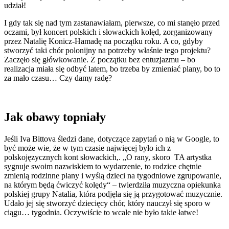
udział!
I gdy tak się nad tym zastanawiałam, pierwsze, co mi stanęło przed
oczami, był koncert polskich i słowackich kolęd, zorganizowany
przez Natalię Konicz-Hamadę na początku roku. A co, gdyby
stworzyć taki chór polonijny na potrzeby właśnie tego projektu?
Zaczęło się główkowanie. Z początku bez entuzjazmu – bo
realizacja miała się odbyć latem, bo trzeba by zmieniać plany, bo to
za mało czasu… Czy damy radę?
Jak obawy topniały
Jeśli Iva Bittova śledzi dane, dotyczące zapytań o nią w Google, to
być może wie, że w tym czasie najwięcej było ich z
polskojęzycznych kont słowackich,. „O rany, skoro TA artystka
sygnuje swoim nazwiskiem to wydarzenie, to rodzice chętnie
zmienią rodzinne plany i wyślą dzieci na tygodniowe zgrupowanie,
na którym będą ćwiczyć kolędy“ – twierdziła muzyczna opiekunka
polskiej grupy Natalia, która podjęła się ją przygotować muzycznie.
Udało jej się stworzyć dziecięcy chór, który nauczył się sporo w
ciągu… tygodnia. Oczywiście to wcale nie było takie łatwe!