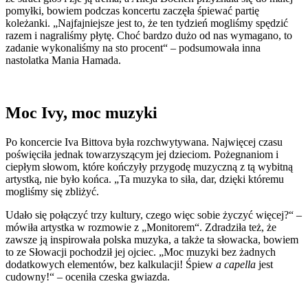
pomyłki, bowiem podczas koncertu zaczęła śpiewać partię
koleżanki. „Najfajniejsze jest to, że ten tydzień mogliśmy spędzić
razem i nagraliśmy płytę. Choć bardzo dużo od nas wymagano, to
zadanie wykonaliśmy na sto procent“ – podsumowała inna
nastolatka Mania Hamada.
Moc Ivy, moc muzyki
Po koncercie Iva Bittova była rozchwytywana. Najwięcej czasu
poświęciła jednak towarzyszącym jej dzieciom. Pożegnaniom i
ciepłym słowom, które kończyły przygodę muzyczną z tą wybitną
artystką, nie było końca. „Ta muzyka to siła, dar, dzięki któremu
mogliśmy się zbliżyć.
Udało się połączyć trzy kultury, czego więc sobie życzyć więcej?“ –
mówiła artystka w rozmowie z „Monitorem“. Zdradziła też, że
zawsze ją inspirowała polska muzyka, a także ta słowacka, bowiem
to ze Słowacji pochodził jej ojciec. „Moc muzyki bez żadnych
dodatkowych elementów, bez kalkulacji! Śpiew
a capella
jest
cudowny!“ – oceniła czeska gwiazda.