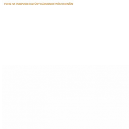
Publikacje wyrażają jedynie poglądy autorów i nie mogą być
utożsamiane z oficjalnym stanowiskiem Senatu RP ani Fundacji
„Pomoc Polakom na Wschodzie” im. Jana Olszewskiego.