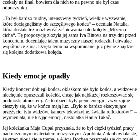
czekały na finał, bowiem dla nich to na pewno nie był czas
odpoczynku.
„To był bardzo trudny, intensywny tydzień, wielkie wyzwanie,
które dociągnęliśmy do szczęśliwego końca“ – oceniała Natalia,
która dostała też możliwość zaśpiewania solo kolędy „Mizerna
cicha“. Tę propozycję złożyła jej sama Iva Bittova na trzy dni przed
koncertem, doceniając talent muzyczny naszej rodaczki i chwaląc
współpracę z nią. Dzięki temu na wspominanej już płycie znajdzie
się kolejna dodatkowa kolęda.
Kiedy emocje opadły
Kiedy koncert dobiegł końca, oklaskom nie było końca, a widzowie
niechętnie opuszczali kościół, chcąc jak najdłużej rozkoszować się
podniosłą atmosferą. Za to dzieci były pełne energii i zwyczajnie
cieszyły się, że w końcu mają luz. „Było to bardzo ekscytujące
przeżycie, tylu widzów, kamery telewizyjne, światła reflektorów!“ –
wymieniała, nie kryjąc emocji, nastolatka Hania Takač.
Jej koleżanka Maja Cupał przyznała, że to był ciężki tydzień pracy
nad nieznanym materiałem muzycznym. Apolonia Żak obawiała się,
że straci głos i zje ją trema, a Alicja Bochen przyznała się do małej