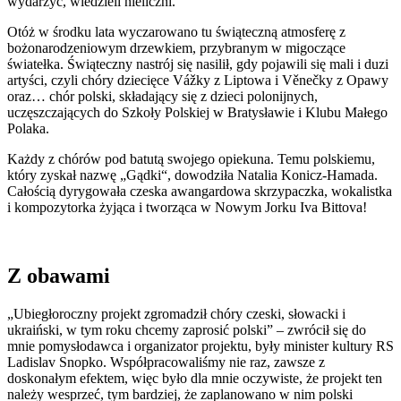
wydarzyć, wiedzieli nieliczni.
Otóż w środku lata wyczarowano tu świąteczną atmosferę z
bożonarodzeniowym drzewkiem, przybranym w migoczące
światełka. Świąteczny nastrój się nasilił, gdy pojawili się mali i duzi
artyści, czyli chóry dziecięce Vážky z Liptowa i Věnečky z Opawy
oraz… chór polski, składający się z dzieci polonijnych,
uczęszczających do Szkoły Polskiej w Bratysławie i Klubu Małego
Polaka.
Każdy z chórów pod batutą swojego opiekuna. Temu polskiemu,
który zyskał nazwę „Gądki“, dowodziła Natalia Konicz-Hamada.
Całością dyrygowała czeska awangardowa skrzypaczka, wokalistka
i kompozytorka żyjąca i tworząca w Nowym Jorku Iva Bittova!
Z obawami
„Ubiegłoroczny projekt zgromadził chóry czeski, słowacki i
ukraiński, w tym roku chcemy zaprosić polski” – zwrócił się do
mnie pomysłodawca i organizator projektu, były minister kultury RS
Ladislav Snopko. Współpracowaliśmy nie raz, zawsze z
doskonałym efektem, więc było dla mnie oczywiste, że projekt ten
należy wesprzeć, tym bardziej, że zaplanowano w nim polski