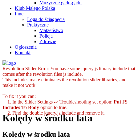
Muzyczne gadu-gadu
Klub Małego Polaka
Inne
Loga do ściągnęcia
Praktyczne
Małżeństwo
Policja
Zdrowie
Ogłoszenia
Kontakt
Revolution Slider Error: You have some jquery.js library include that
comes after the revolution files js include.
This includes make eliminates the revolution slider libraries, and
make it not work.
To fix it you can:
1. In the Slider Settings -> Troubleshooting set option:
Put JS
Includes To Body
option to true.
2. Find the double jquery.js include and remove it.
Kolędy w środku lata
Kolędy w środku lata