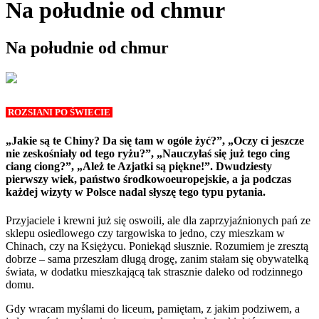
Na południe od chmur
Na południe od chmur
ROZSIANI PO ŚWIECIE
„Jakie są te Chiny? Da się tam w ogóle żyć?”, „Oczy ci jeszcze
nie zeskośniały od tego ryżu?”, „Nauczyłaś się już tego cing
ciang ciong?”, „Ależ te Azjatki są piękne!”. Dwudziesty
pierwszy wiek, państwo środkowoeuropejskie, a ja podczas
każdej wizyty w Polsce nadal słyszę tego typu pytania.
Przyjaciele i krewni już się oswoili, ale dla zaprzyjaźnionych pań ze
sklepu osiedlowego czy targowiska to jedno, czy mieszkam w
Chinach, czy na Księżycu. Poniekąd słusznie. Rozumiem je zresztą
dobrze – sama przeszłam długą drogę, zanim stałam się obywatelką
świata, w dodatku mieszkającą tak strasznie daleko od rodzinnego
domu.
Gdy wracam myślami do liceum, pamiętam, z jakim podziwem, a