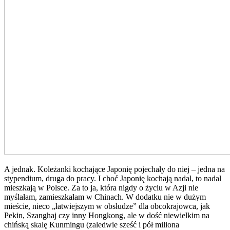
A jednak. Koleżanki kochające Japonię pojechały do niej – jedna na
stypendium, druga do pracy. I choć Japonię kochają nadal, to nadal
mieszkają w Polsce. Za to ja, która nigdy o życiu w Azji nie
myślałam, zamieszkałam w Chinach. W dodatku nie w dużym
mieście, nieco „łatwiejszym w obsłudze” dla obcokrajowca, jak
Pekin, Szanghaj czy inny Hongkong, ale w dość niewielkim na
chińską skalę Kunmingu (zaledwie sześć i pół miliona