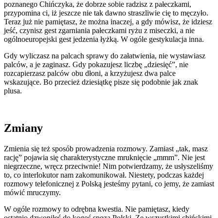
poznanego Chińczyka, że dobrze sobie radzisz z pałeczkami,
przypomina ci, iż jeszcze nie tak dawno straszliwie cię to męczyło.
Teraz już nie pamiętasz, że można inaczej, a gdy mówisz, że idziesz
jeść, czynisz gest zgarniania pałeczkami ryżu z miseczki, a nie
ogólnoeuropejski gest jedzenia łyżką. W ogóle gestykulacja inna.
Gdy wyliczasz na palcach sprawy do załatwienia, nie wystawiasz
palców, a je zaginasz. Gdy pokazujesz liczbę „dziesięć”, nie
rozcapierzasz palców obu dłoni, a krzyżujesz dwa palce
wskazujące. Bo przecież dziesiątkę pisze się podobnie jak znak
plusa.
Zmiany
Zmienia się też sposób prowadzenia rozmowy. Zamiast „tak, masz
rację” pojawia się charakterystyczne mruknięcie „mmm”. Nie jest
niegrzeczne, wręcz przeciwnie! Nim potwierdzamy, że usłyszeliśmy
to, co interlokutor nam zakomunikował. Niestety, podczas każdej
rozmowy telefonicznej z Polską jesteśmy pytani, co jemy, że zamiast
mówić mruczymy.
W ogóle rozmowy to odrębna kwestia. Nie pamiętasz, kiedy
ostatnio dzwoniłeś do kogoś spoza Polski. Ze wszystkimi chińskimi