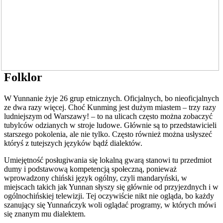
Folklor
W Yunnanie żyje 26 grup etnicznych. Oficjalnych, bo nieoficjalnych
ze dwa razy więcej. Choć Kunming jest dużym miastem – trzy razy
ludniejszym od Warszawy! – to na ulicach często można zobaczyć
tubylców odzianych w stroje ludowe. Głównie są to przedstawicieli
starszego pokolenia, ale nie tylko. Często również można usłyszeć
któryś z tutejszych języków bądź dialektów.
Umiejętność posługiwania się lokalną gwarą stanowi tu przedmiot
dumy i podstawową kompetencją społeczną, ponieważ
wprowadzony chiński język ogólny, czyli mandaryński, w
miejscach takich jak Yunnan słyszy się głównie od przyjezdnych i w
ogólnochińskiej telewizji. Tej oczywiście nikt nie ogląda, bo każdy
szanujący się Yunnańczyk woli oglądać programy, w których mówi
się znanym mu dialektem.