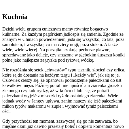
Kuchnia
Dzięki wielu grupom etnicznym mamy również bogactwo
kulinarne. Za każdym pagórkiem jadłospis się zmienia. Zgodnie ze
znanym w Chinach powiedzeniem, jada się wszystko, co lata, poza
samolotem, i wszystko, co ma cztery nogi, poza stołem. A także
wiele, wiele więcej. Na początku szokują pęcherze pławne,
sprzedawane jako delicje, czy smażone w głębokim tłuszczu koniki
polne jako najlepsza zagryzka pod ryżową wódkę.
Nie rozróżnia się setek „chwastów” typu tasznik, złocień czy orlica,
które są do dostania na każdym targu i „każdy wie”, jak się to je.
Człowiek cieszy się, że opanował podnoszenie pałeczkami do ust
kawałków mięsa. Później potrafi nie upuścić ani ziarenka groszku
zielonego czy kukurydzy, aż w końcu chlubi się, że potrafi
pałeczkami wyjeść z miseczki ryż do ostatniego ziarenka. Wiele
jednak wody w Jangcy upływa, zanim nauczy się jeść pałeczkami
milion typów makaronu w zupie i wyjmować tymiż pałeczkami
ości.
Gdy przychodzi ten moment, zazwyczaj się go nie zauważa, bo
mięśnie dłoni już dawno przestały boleć i dopiero komentarz nowo