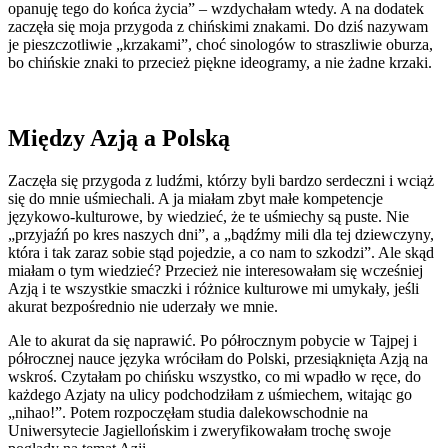
opanuję tego do końca życia” – wzdychałam wtedy. A na dodatek
zaczęła się moja przygoda z chińskimi znakami. Do dziś nazywam
je pieszczotliwie „krzakami”, choć sinologów to straszliwie oburza,
bo chińskie znaki to przecież piękne ideogramy, a nie żadne krzaki.
Między Azją a Polską
Zaczęła się przygoda z ludźmi, którzy byli bardzo serdeczni i wciąż
się do mnie uśmiechali. A ja miałam zbyt małe kompetencje
językowo-kulturowe, by wiedzieć, że te uśmiechy są puste. Nie
„przyjaźń po kres naszych dni”, a „bądźmy mili dla tej dziewczyny,
która i tak zaraz sobie stąd pojedzie, a co nam to szkodzi”. Ale skąd
miałam o tym wiedzieć? Przecież nie interesowałam się wcześniej
Azją i te wszystkie smaczki i różnice kulturowe mi umykały, jeśli
akurat bezpośrednio nie uderzały we mnie.
Ale to akurat da się naprawić. Po półrocznym pobycie w Tajpej i
półrocznej nauce języka wróciłam do Polski, przesiąknięta Azją na
wskroś. Czytałam po chińsku wszystko, co mi wpadło w ręce, do
każdego Azjaty na ulicy podchodziłam z uśmiechem, witając go
„nihao!”. Potem rozpoczęłam studia dalekowschodnie na
Uniwersytecie Jagiellońskim i zweryfikowałam trochę swoje