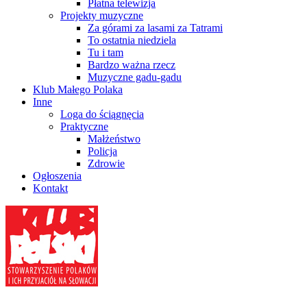
Płatna telewizja
Projekty muzyczne
Za górami za lasami za Tatrami
To ostatnia niedziela
Tu i tam
Bardzo ważna rzecz
Muzyczne gadu-gadu
Klub Małego Polaka
Inne
Loga do ściągnęcia
Praktyczne
Małżeństwo
Policja
Zdrowie
Ogłoszenia
Kontakt