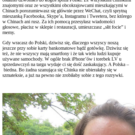
znajomymi oraz ze wszystkimi obcokrajowcami mieszkającymi w
Chinach porozumiewasz się głównie przez WeChat, czyli sprytną
mieszanką Facebooka, Skype’a, Instagramu i Tweetera, bez którego
w Chinach ani rusz. Za ich pomocą przesyłasz wiadomości
głosowe, płacisz w sklepie i restauracji, umieszczasz „słit focie” i
memy.
Gdy wracasz do Polski, dziwisz się, dlaczego wszyscy noszą
jeszcze przy sobie karty bankomatowe bądź gotówkę. Dziwisz się
też, że nie wszyscy mają smartfony i że tak wielu ludzi kupuje
używane samochody. W ogóle brak iPhone’ów i torebek LV u
sprzedawczyń na targu wydaje ci się dość zaskakujący. A Polska –
biedna. Bo żadna szanująca się Chinka nie ubierałaby się w
szmateksie, a już na pewno nie zrobiłaby sobie z tego rozrywki.