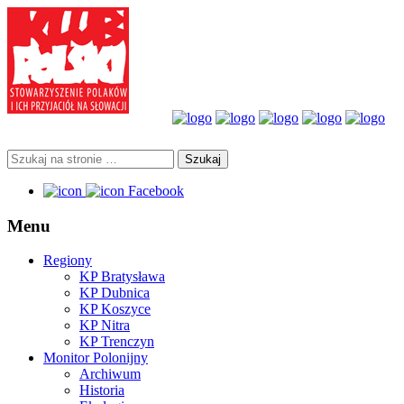
Facebook
Menu
Regiony
KP Bratysława
KP Dubnica
KP Koszyce
KP Nitra
KP Trenczyn
Monitor Polonijny
Archiwum
Historia