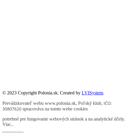
Publikacje wyrażają jedynie poglądy autorów i nie mogą być
utożsamiane z oficjalnym stanowiskiem Senatu RP ani Fundacji
„Pomoc Polakom na Wschodzie” im. Jana Olszewskiego.
Zadanie współfinansowane ze środków Kancelarii Senatu w ramach
sprawowania opieki Senatu Rzeczypospolitej Polskiej nad Polonią i
Polakami za granicą w 2025 roku.
© 2023 Copyright Polonia.sk. Created by
LVISystem
.
IČO:
Prevádzkovateľ webu www.polonia.sk, Poľský klub
,
30807620
spracováva na tomto webe cookies
potrebné pre fungovanie webových stránok a na analytické účely.
Viac.
.