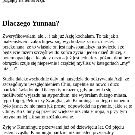
poglądy na temat Azji.
Dlaczego Yunnan?
Zweryfikowałam, ale… i tak już Azję kochałam. To tak jak z
małżeństwem: zakochujesz się, wychodzisz za mąż i jesteś
przekonana, że to właśnie on jest najwspanialszy na świecie i że
będziecie razem szczęśliwi do końca życia i jeden dzień dłużej, a
potem opadają ci klapki z oczu – już jest jednak za późno, dłoń bez
obrączki czuje się niepewnie i częściej myślisz w kategoriach „my”
niż „ja”.
Studia dalekowschodnie dały mi narzędzia do odkrywania Azji, ze
szczególnym uwzględnieniem Chin, zupełnie na nowo i dużo
bardziej świadomie. Dlatego tym razem, gdy pojawiła się
możliwość wyjazdu na stypendium, nie wybrałam dużego miasta,
typu Tajpej, Pekin czy Szanghaj, ale Kunming. I od tego momentu
było jasne, że nie mam już prostej odpowiedzi na pytanie, jakie są te
Chiny. Bo Chiny są przecież większe niż cała Europa, a przy tym
przynajmniej tak samo zróżnicowane.
Żyję w Kunmingu z przerwami już od dziewięciu lat. Od pięciu
jestem cząstką Kunmingu bardziej niż niejeden przyjezdny