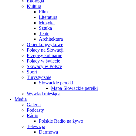
Ekologia
Kultura
Film
Literatura
Muzyka
Sztuka
Teatr
Architektura
Okienko językowe
Polacy na Słowacji
Przepisy kulinarne
Polacy w świecie
Słowacy w Polsce
Sport
Turystycznie
Słowackie perełki
Mapa-Słowackie perełki
Wywiad miesiąca
Media
Galeria
Podcasty
Rádio
Polskie Radio na żywo
Telewizja
Darmowa