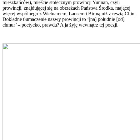
mieszkańców), mieście stołecznym prowincji Yunnan, czyli
prowincji, znajdującej się na obrzeżach Państwa Środka, mającej
więcej wspólnego z Wietnamem, Laosem i Birmą niż z resztą Chin.
Dokładne tłumaczenie nazwy prowincji to ‘[na] południe [od]
chmur’ – poetycko, prawda? A ja żyję wewnątrz tej poezji.