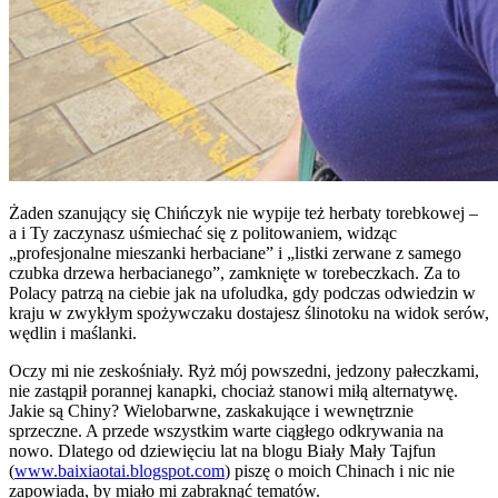
Żaden szanujący się Chińczyk nie wypije też herbaty torebkowej –
a i Ty zaczynasz uśmiechać się z politowaniem, widząc
„profesjonalne mieszanki herbaciane” i „listki zerwane z samego
czubka drzewa herbacianego”, zamknięte w torebeczkach. Za to
Polacy patrzą na ciebie jak na ufoludka, gdy podczas odwiedzin w
kraju w zwykłym spożywczaku dostajesz ślinotoku na widok serów,
wędlin i maślanki.
Oczy mi nie zeskośniały. Ryż mój powszedni, jedzony pałeczkami,
nie zastąpił porannej kanapki, chociaż stanowi miłą alternatywę.
Jakie są Chiny? Wielobarwne, zaskakujące i wewnętrznie
sprzeczne. A przede wszystkim warte ciągłego odkrywania na
nowo. Dlatego od dziewięciu lat na blogu Biały Mały Tajfun
(
www.baixiaotai.blogspot.com
) piszę o moich Chinach i nic nie
zapowiada, by miało mi zabraknąć tematów.