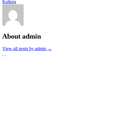
Kultura
About admin
View all posts by admin
→
Partnerzy
Publikacje wyrażają jedynie poglądy autorów i nie mogą być
utożsamiane z oficjalnym stanowiskiem Senatu RP ani Fundacji
„Pomoc Polakom na Wschodzie” im. Jana Olszewskiego.