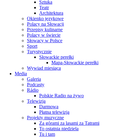
Sztuka
Teatr
Architektura
Okienko językowe
Polacy na Słowacji
Przepisy kulinarne
Polacy w świecie
Słowacy w Polsce
Sport
Turystycznie
Słowackie perełki
Mapa-Słowackie perełki
Wywiad miesiąca
Media
Galeria
Podcasty
Rádio
Polskie Radio na żywo
Telewizja
Darmowa
Płatna telewizja
Projekty muzyczne
Za górami za lasami za Tatrami
To ostatnia niedziela
Tu i tam