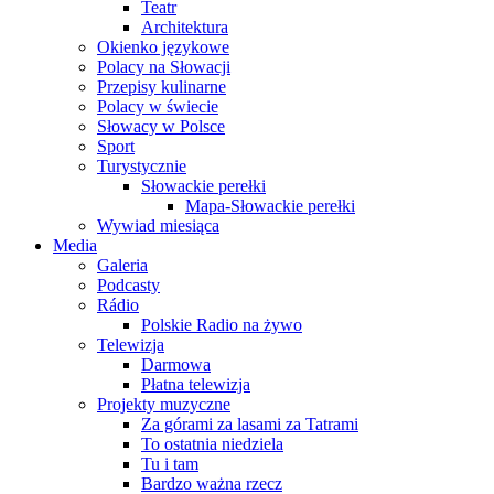
Teatr
Architektura
Okienko językowe
Polacy na Słowacji
Przepisy kulinarne
Polacy w świecie
Słowacy w Polsce
Sport
Turystycznie
Słowackie perełki
Mapa-Słowackie perełki
Wywiad miesiąca
Media
Galeria
Podcasty
Rádio
Polskie Radio na żywo
Telewizja
Darmowa
Płatna telewizja
Projekty muzyczne
Za górami za lasami za Tatrami
To ostatnia niedziela
Tu i tam
Bardzo ważna rzecz