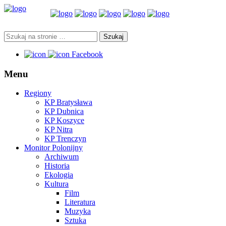
Facebook
Menu
Regiony
KP Bratysława
KP Dubnica
KP Koszyce
KP Nitra
KP Trenczyn
Monitor Polonijny
Archiwum
Historia
Ekologia
Kultura
Film
Literatura
Muzyka
Sztuka