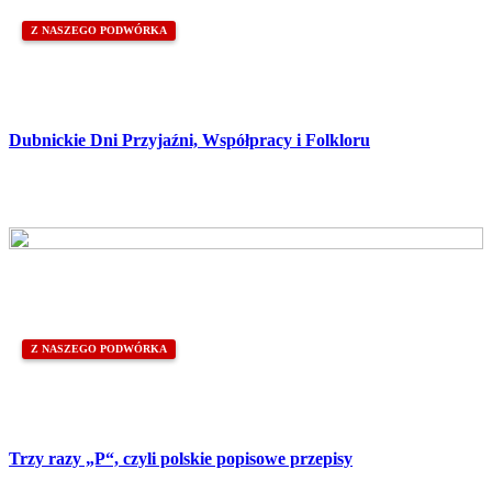
Z NASZEGO PODWÓRKA
Dubnickie Dni Przyjaźni, Współpracy i Folkloru
Z NASZEGO PODWÓRKA
Trzy razy „P“, czyli polskie popisowe przepisy