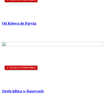
Od Kijowa do Paryża
Z NASZEGO PODWÓRKA
Strefa kibica w Koszycach