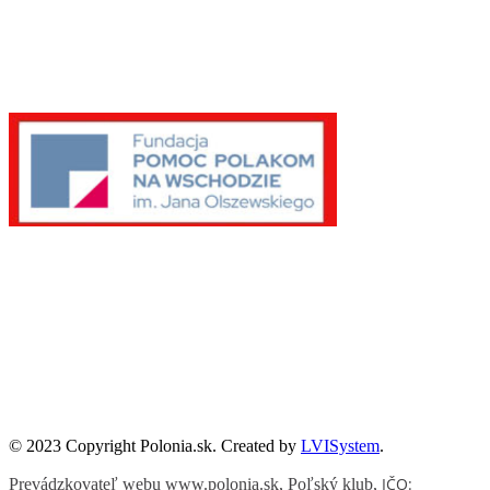
Publikacje wyrażają jedynie poglądy autorów i nie mogą być
utożsamiane z oficjalnym stanowiskiem Senatu RP ani Fundacji
„Pomoc Polakom na Wschodzie” im. Jana Olszewskiego.
Zadanie współfinansowane ze środków Kancelarii Senatu w ramach
sprawowania opieki Senatu Rzeczypospolitej Polskiej nad Polonią i
Polakami za granicą w 2025 roku.
© 2023 Copyright Polonia.sk. Created by
LVISystem
.
IČO:
Prevádzkovateľ webu www.polonia.sk, Poľský klub
,