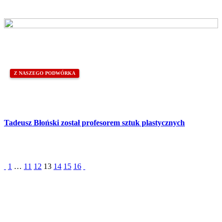
Z NASZEGO PODWÓRKA
Tadeusz Błoński został profesorem sztuk plastycznych
1
…
11
12
13
14
15
16
Partnerzy