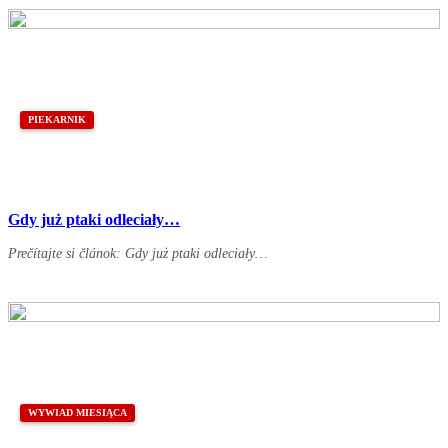
PIEKARNIK
Gdy już ptaki odleciały…
Prečítajte si článok: Gdy już ptaki odleciały…
WYWIAD MIESIĄCA