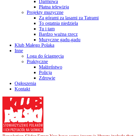
Darmowa
Płatna telewizja
Projekty muzyczne
Za górami za lasami za Tatrami
To ostatnia niedziela
Tu i tam
Bardzo ważna rzecz
Muzyczne gadu-gadu
Klub Małego Polaka
Inne
Loga do ściągnęcia
Praktyczne
Małżeństwo
Policja
Zdrowie
Ogłoszenia
Kontakt