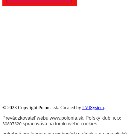
Publikacje wyrażają jedynie poglądy autorów i nie mogą być
utożsamiane z oficjalnym stanowiskiem Senatu RP ani Fundacji
„Pomoc Polakom na Wschodzie” im. Jana Olszewskiego.
Zadanie współfinansowane ze środków Kancelarii Senatu w ramach
sprawowania opieki Senatu Rzeczypospolitej Polskiej nad Polonią i
Polakami za granicą w 2025 roku.
© 2023 Copyright Polonia.sk. Created by
LVISystem
.
IČO:
Prevádzkovateľ webu www.polonia.sk, Poľský klub
,
30807620
spracováva na tomto webe cookies
potrebné pre fungovanie webových stránok a na analytické