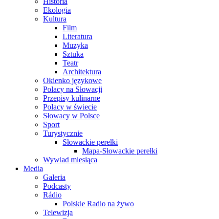
Historia
Ekologia
Kultura
Film
Literatura
Muzyka
Sztuka
Teatr
Architektura
Okienko językowe
Polacy na Słowacji
Przepisy kulinarne
Polacy w świecie
Słowacy w Polsce
Sport
Turystycznie
Słowackie perełki
Mapa-Słowackie perełki
Wywiad miesiąca
Media
Galeria
Podcasty
Rádio
Polskie Radio na żywo
Telewizja