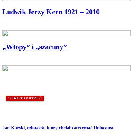
Ludwik Jerzy Kern 1921 – 2010
BLIŻEJ POLSKIEJ KSIĄŻKI
„Wtopy” i „szacuny”
OKIENKO JĘZYKOWE
TO WARTO WIEDZIEĆ
Jan Karski, człowiek, który chciał zatrzymać Holocaust